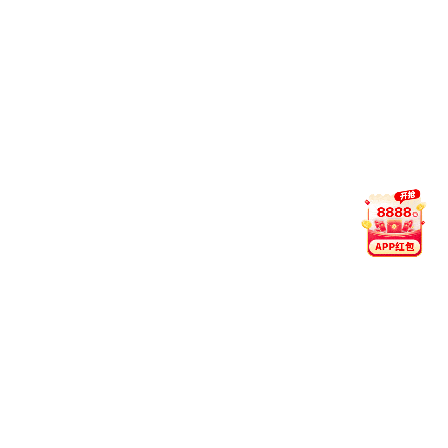
仅对战术执行造成混乱，也可能导致队伍士气低落。
因此，在续约问题上，维持一位具有深厚理解能力与
实践经验的主帅显得尤为关键。
而且，当俱乐部选择继续信任斯帕莱蒂时，也向外界
传达了一种信号：尤文图斯并不只是追求短期成就，
更加注重长远的发展规划。这种战略眼光无疑会吸引
更多优秀人才加盟。
4、重新审视教练价值
随着现代足球愈发商业化，对胜负结果的不懈追求常
常使人忽略了一些潜在的重要因素。费拉拉认为，一
个优秀教练所展现出的价值远超单纯的数据统计，包
括其人格魅力、教育能力以及长远眼光等多方面因
素，都值得被认真看待。