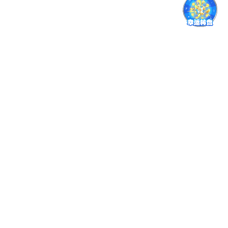
在压力下依然能够保持冷静，并发挥出色。
另外，他也非常关注年轻人的心理健康，通过沟通和
互动，让他们感受到来自教练组和队友们的关心。这
种温暖的人际关系有助于提升球员自信心，从而进一
步激发他们在场上的表现。
3、俱乐部文化与稳定性
俱乐部文化是一个足球队长期发展的基石，而这一点
正是费拉拉所强调的重要因素之一。斯帕莱蒂作为教
练，不仅要关注当前赛事，还需遵循并传承俱乐部悠
久历史与文化内涵。他深知只有这样才能让新旧交替
顺利进行。
稳定性对于一支球队来说极其重要，每一位新加入的
成员都需要时间去适应团队氛围。而频繁更换主帅不