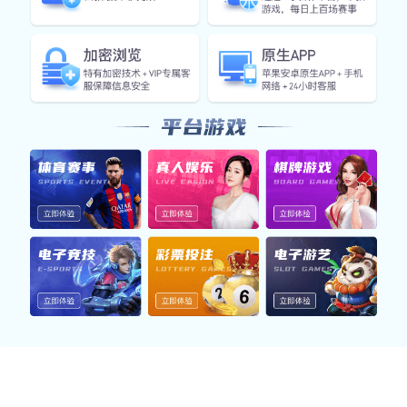
过去几个赛季中，多名潜力巨大的青年才俊被迫离
队，而俱乐部并未能成功引进同等级别的替代者。这
种对青训体系的不重视直接影响了球队长期发展的根
基。
最后，管理层在资金分配上的不合理使得球队无法有
效投资于基础设施和阵容建设。虽然新球场投入使
用，但如果缺乏高效的人事管理与财务规划，这一切
只能是空中楼阁。
2、转会策略不当
转会市场是一支球队竞争力的重要组成部分，而热刺
近年来在这一领域表现平平。CEO提到，由于列维过
于谨慎与保守，使得球队未能抓住合适的转会机会。
例如，在一些关键位置上，即便有明确需求，却因为